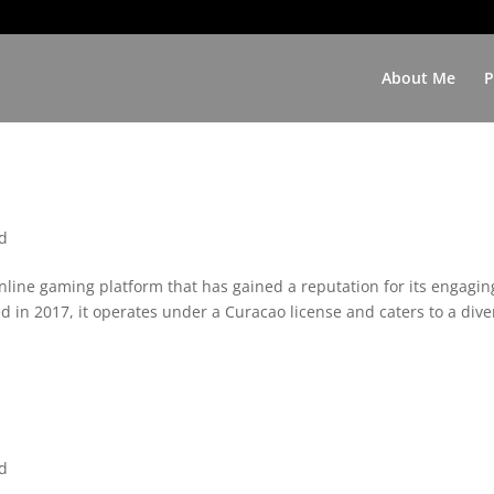
About Me
P
d
online gaming platform that has gained a reputation for its engagin
 in 2017, it operates under a Curacao license and caters to a dive
d