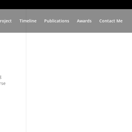
roject
Timeline
Publications
Awards
Contact Me
g
rse