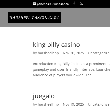
panchas@uwindsor.ca
king billy casino
by
harsheelhhp
|
Nov 20, 2025
|
Uncategorize
Introduction King Billy Casino is a prominent 
gameplay and user-friendly interface. Launched
audience of players worldwide. The...
juegalo
by
harsheelhhp
|
Nov 19, 2025
|
Uncategorize