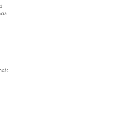
ad
ncia
ność